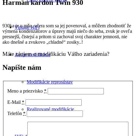
Harman kardon Twin 930
930ka je u mňa, včera som sa jej povenoval, a môžem zhodnotiť že
Vintage HiFi
výmena kondenzátorov a úpravy majú niečo do seba, zvuk je oveľa
presnejší, čistejsí a pritom si zachoval svoj charakter jemnosti, nie
ako dnešné a zvukovo „chladné“ zosiky..!
Máte záujem o modifikáciu Vášho zariadenia?
Audio modifikácie
Napíšte nám
Modifikácie reprosústav
Meno a priezvisko
*
E-Mail
*
Realizované modifikácie
Telefón
*