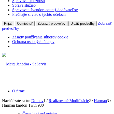
Spravovať možnosti
Správa služieb
Spravovať {vendor_count} dodávateľov
Prečítajte si viac o týchto účeloch
Zobraziť
Prijať
Odmietnuť
Zobraziť predvoľby
Uložiť predvoľby
predvoľby
Zásady používania súborov cookie
Ochrana osobných údajov
O firme
Nachádzate sa tu:
Domov
1
/
Realizované Modifikácie
2
/
Harman
3
/
Harman kardon Twin 930
Často kladené otázky