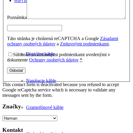
HiFi doplnky
Poznámka
Signálové káble
Táto stránka je chránená reCAPTCHA a Google
Zásadami
ochrany osobných údajov
a
Zmluvnými podmienkami
.
Digitálne káble
Súhlasím so zmluvnými podmienkami uvedenými v
dokumente
Ochrany osobných údajov
*
Napájacie káble
This contact form is deactivated because you refused to accept
Google reCaptcha service which is necessary to validate any
messages sent by the form.
Značky
Gramofónové káble
Kontakt