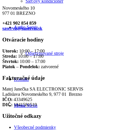
Sieťový kondicionér
Novomeského 10
977 01 BREZNO
+421 902 854 859
Audio Servis
saservis@saservis.sk
Otváracie hodiny
Utorok:
10:00 – 17:00
Odservisované stroje
Streda:
10:00 – 17:00
Štvrtok:
10:00 – 17:00
Piatok
–
Pondelok:
zatvorené
Fakturačné údaje
Kontakt
Matej Janečka SA ELECTRONIC SERVIS
Ladislava Novomeského 9, 977 01 Brezno
IČO:
43349625
DIČ:
1041581519
Menu
Menu
Užitočné odkazy
Všeobecné podmienky