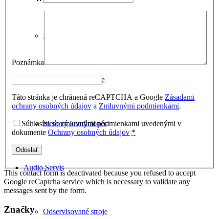
Napájacie káble
Poznámka
Gramofónové káble
Táto stránka je chránená reCAPTCHA a Google
Zásadami
ochrany osobných údajov
a
Zmluvnými podmienkami
.
Sieťový kondicionér
Súhlasím so zmluvnými podmienkami uvedenými v
dokumente
Ochrany osobných údajov
*
Audio Servis
This contact form is deactivated because you refused to accept
Google reCaptcha service which is necessary to validate any
messages sent by the form.
Značky
Odservisované stroje