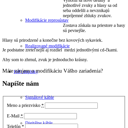
Vynorili sa nové detaily a
jednotlivé zvuky a hlasy sa od
seba oddelili a nevznikajú
nepríjemné zhluky zvukov.
Modifikácie reprosústav
Zostava získala na priestore a basy
sú pevnejšie.
Hlasy sú prirodzené a konečne bez kovových sykaviek.
Realizované modifikácie
Je podstatne zreteľnejší aj rozdiel medzi jednotlivými cd-čkami.
Aby som to zhrnul, zvuk je jednoducho krásny.
Máte záujem o modifikáciu Vášho zariadenia?
HiFi doplnky
Napíšte nám
Signálové káble
Meno a priezvisko
*
E-Mail
*
Digitálne káble
Telefón
*