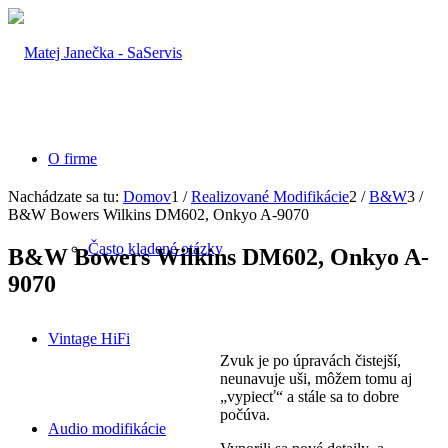
O firme
Nachádzate sa tu:
Domov
1
/
Realizované Modifikácie
2
/
B&W
3
/
B&W Bowers Wilkins DM602, Onkyo A-9070
Často kladené otázky
B&W Bowers Wilkins DM602, Onkyo A-
9070
Vintage HiFi
Zvuk je po úpravách čistejší,
neunavuje uši, môžem tomu aj
„vypiecť“ a stále sa to dobre
počúva.
Audio modifikácie