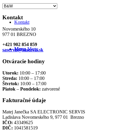
Kontakt
Kontakt
Novomeského 10
977 01 BREZNO
+421 902 854 859
Menu
Menu
saservis@saservis.sk
Otváracie hodiny
Utorok:
10:00 – 17:00
Streda:
10:00 – 17:00
Štvrtok:
10:00 – 17:00
Piatok
–
Pondelok:
zatvorené
Fakturačné údaje
Matej Janečka SA ELECTRONIC SERVIS
Ladislava Novomeského 9, 977 01 Brezno
IČO:
43349625
DIČ:
1041581519