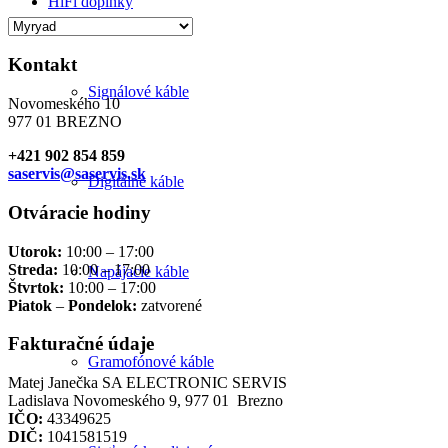
HiFi doplnky
Kontakt
Signálové káble
Novomeského 10
977 01 BREZNO
+421 902 854 859
saservis@saservis.sk
Digitálne káble
Otváracie hodiny
Utorok:
10:00 – 17:00
Streda:
10:00 – 17:00
Napájacie káble
Štvrtok:
10:00 – 17:00
Piatok
–
Pondelok:
zatvorené
Fakturačné údaje
Gramofónové káble
Matej Janečka SA ELECTRONIC SERVIS
Ladislava Novomeského 9, 977 01 Brezno
IČO:
43349625
DIČ:
1041581519