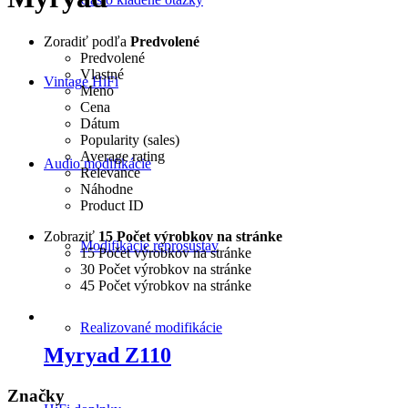
Zoradiť podľa
Predvolené
Predvolené
Vlastné
Vintage HiFi
Meno
Cena
Dátum
Popularity (sales)
Average rating
Audio modifikácie
Relevance
Náhodne
Product ID
Zobraziť
15 Počet výrobkov na stránke
Modifikácie reprosústav
15 Počet výrobkov na stránke
30 Počet výrobkov na stránke
45 Počet výrobkov na stránke
Realizované modifikácie
Myryad Z110
Značky