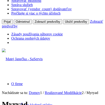
Spravovať možnosti
Správa služieb
Spravovať {vendor_count} dodávateľov
Prečítajte si viac o týchto účeloch
Zobraziť
Prijať
Odmietnuť
Zobraziť predvoľby
Uložiť predvoľby
predvoľby
Zásady používania súborov cookie
Ochrana osobných údajov
O firme
Nachádzate sa tu:
Domov
1
/
Realizované Modifikácie
2
/
Myryad
Myryad
Často kladené otázky