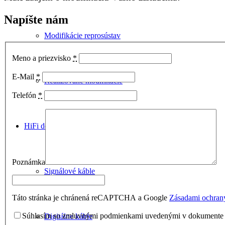
Napíšte nám
Modifikácie reprosústav
Meno a priezvisko
*
E-Mail
*
Realizované modifikácie
Telefón
*
HiFi doplnky
Poznámka
Signálové káble
Táto stránka je chránená reCAPTCHA a Google
Zásadami ochran
Súhlasím so zmluvnými podmienkami uvedenými v dokument
Digitálne káble