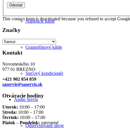
This contact form is deactivated because you refused to accept Google
Napájacie káble
Značky
Gramofónové káble
Kontakt
Novomeského 10
977 01 BREZNO
Sieťový kondicionér
+421 902 854 859
saservis@saservis.sk
Otváracie hodiny
Audio Servis
Utorok:
10:00 – 17:00
Streda:
10:00 – 17:00
Štvrtok:
10:00 – 17:00
Piatok
–
Pondelok:
zatvorené
Odservisované stroje