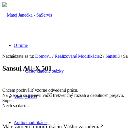
O firme
Nachádzate sa tu:
Domov
1
/
Realizované Modifikácie
2
/
Sansui
3
/
Sa
Sansui AU-X 501
Často kladené otázky
Chcem pochváliť vzorne odvedenú prácu.
Na Sansui sa prejavil väčší frekvenčný rozsah a detailnosť prejavu.
Vintage HiFi
Super.
Nech sa darí…
Audio modifikácie
Máte záujem o modifikáciu Vášho zariadenia?