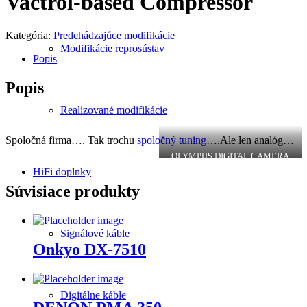
Vactrol-based Compressor
Kategória:
Predchádzajúce modifikácie
Modifikácie reprosústav
Popis
Popis
Realizované modifikácie
Spoločná firma…. Tak trochu
spoločný tuning
….Ale len analóg…
OLYMPUS DIGITAL CAMERA
HiFi doplnky
Súvisiace produkty
Signálové káble
Onkyo DX-7510
Digitálne káble