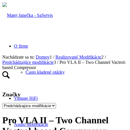
O firme
Nachádzate sa tu:
Domov
1
/
Realizované Modifikácie
2
/
Predchádzajúce modifikácie
3
/
Pro VLA II – Two Channel Vactrol-
based Compressor
Často kladené otázky
Značky
Vintage HiFi
Pro VLA II – Two Channel
Audio modifikácie