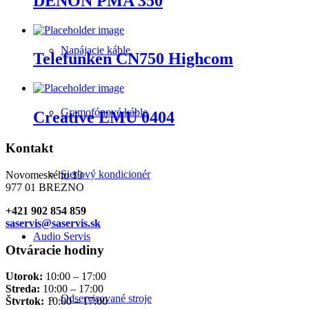
DENON PMA 350
Napájacie káble
Telefunken CN750 Highcom
Gramofónové káble
Creative EMU 0404
Kontakt
Sieťový kondicionér
Novomeského 10
977 01 BREZNO
+421 902 854 859
saservis@saservis.sk
Audio Servis
Otváracie hodiny
Utorok:
10:00 – 17:00
Streda:
10:00 – 17:00
Odservisované stroje
Štvrtok:
10:00 – 17:00