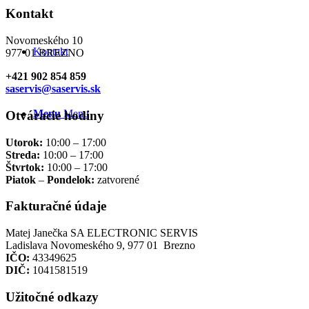
Kontakt
Novomeského 10
Kontakt
977 01 BREZNO
+421 902 854 859
saservis@saservis.sk
Menu
Menu
Otváracie hodiny
Utorok:
10:00 – 17:00
Streda:
10:00 – 17:00
Štvrtok:
10:00 – 17:00
Piatok
–
Pondelok:
zatvorené
Fakturačné údaje
Matej Janečka SA ELECTRONIC SERVIS
Ladislava Novomeského 9, 977 01 Brezno
IČO:
43349625
DIČ:
1041581519
Užitočné odkazy