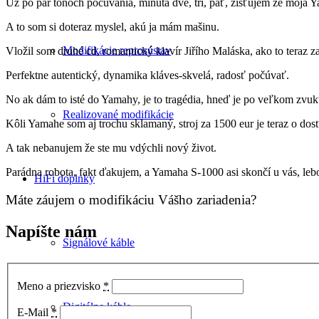
Už po pár tónoch počúvania, minúta dve, tri, päť, zisťujem že moj
A to som si doteraz myslel, akú ja mám mašinu.
Modifikácie reprosústav
Vložil som druhé cd, romantický klavír Jiřího Maláska, ako to teraz za
Perfektne autentický, dynamika kláves-skvelá, radosť počúvať.
No ak dám to isté do Yamahy, je to tragédia, hneď je po veľkom zvuku
Realizované modifikácie
Kôli Yamahe som aj trochu sklamaný, stroj za 1500 eur je teraz o dosť
A tak nebanujem že ste mu vdýchli nový život.
Parádna robota, fakt ďakujem, a Yamaha S-1000 asi skončí u vás, leb
HiFi doplnky
Máte záujem o modifikáciu Vášho zariadenia?
Napíšte nám
Signálové káble
Meno a priezvisko
*
Digitálne káble
E-Mail
*