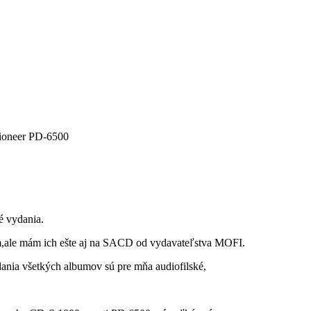
ioneer PD-6500
é vydania.
m,ale mám ich ešte aj na SACD od vydavateľstva MOFI.
ania všetkých albumov sú pre mňa audiofilské,