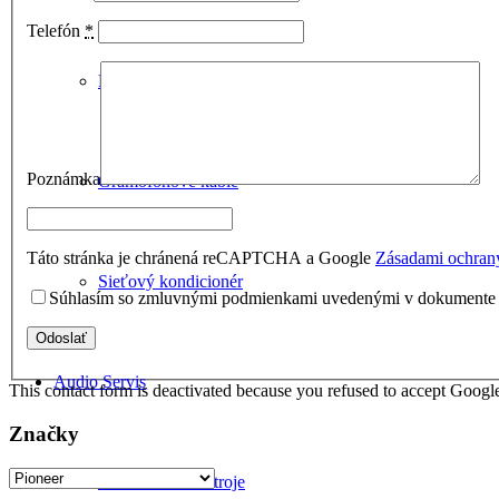
Telefón
*
Napájacie káble
Poznámka
Gramofónové káble
Táto stránka je chránená reCAPTCHA a Google
Zásadami ochran
Sieťový kondicionér
Súhlasím so zmluvnými podmienkami uvedenými v dokument
Audio Servis
This contact form is deactivated because you refused to accept Google
Značky
Odservisované stroje