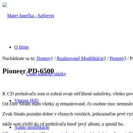
O firme
Nachádzate sa tu:
Domov
1
/
Realizované Modifikácie
2
/
Pioneer
3
/
P
Pioneer PD-6500
Často kladené otázky
K CD prehrávaču som si zobral svoje obľúbené nahrávky, všetko prv
Vintage HiFi
Od Dire Straits mám všetky aj remastrované, čo osobne moc nemusí
Zvuk Straits poznám dobre v rôznych verziách, jednoznačne prvé vyd
takže som vložil do cd prehrávača hneď prvý album, a spustil ho.
Audio modifikácie