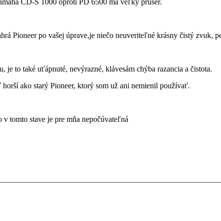
a Yamaha CD-S 1000 oproti PD 6500 má veľký prúser.
hrá Pioneer po vašej úprave,je niečo neuveriteľné krásny čistý zvuk, pe
, je to také uťápnuté, nevýrazné, klávesám chýba razancia a čistota.
 horší ako starý Pioneer, ktorý som už ani nemienil používať.
o v tomto stave je pre mňa nepočúvateľná