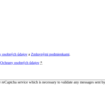
y osobných údajov
a
Zmluvnými podmienkami
.
e
Ochrany osobných údajov
*
 reCaptcha service which is necessary to validate any messages sent by