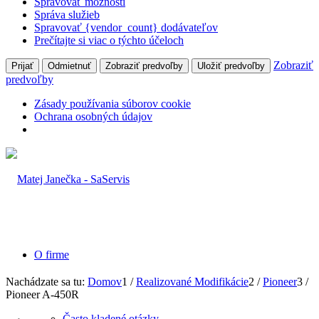
Spravovať možnosti
Správa služieb
Spravovať {vendor_count} dodávateľov
Prečítajte si viac o týchto účeloch
Zobraziť
Prijať
Odmietnuť
Zobraziť predvoľby
Uložiť predvoľby
predvoľby
Zásady používania súborov cookie
Ochrana osobných údajov
O firme
Nachádzate sa tu:
Domov
1
/
Realizované Modifikácie
2
/
Pioneer
3
/
Pioneer A-450R
Často kladené otázky