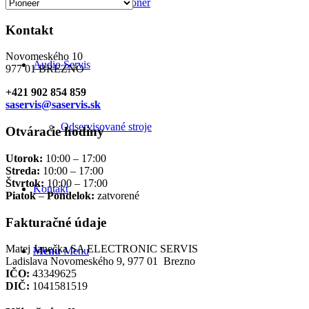
Sieťový kondicionér
Kontakt
Novomeského 10
Audio Servis
977 01 BREZNO
+421 902 854 859
saservis@saservis.sk
Odservisované stroje
Otváracie hodiny
Utorok:
10:00 – 17:00
Streda:
10:00 – 17:00
Štvrtok:
10:00 – 17:00
Kontakt
Piatok
–
Pondelok:
zatvorené
Fakturačné údaje
Matej Janečka SA ELECTRONIC SERVIS
Menu
Menu
Ladislava Novomeského 9, 977 01 Brezno
IČO:
43349625
DIČ:
1041581519