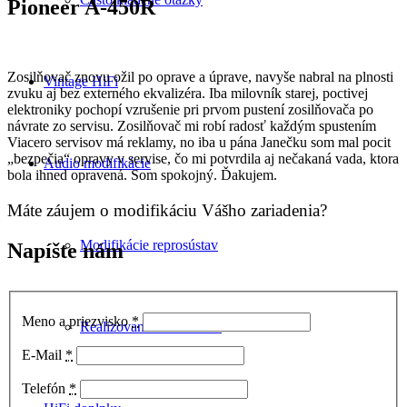
Pioneer A-450R
Zosilňovač znovu ožil po oprave a úprave, navyše nabral na plnosti
Vintage HiFi
zvuku aj bez externého ekvalizéra. Iba milovník starej, poctivej
elektroniky pochopí vzrušenie pri prvom pustení zosilňovača po
návrate zo servisu. Zosilňovač mi robí radosť každým spustením
Viacero servisov má reklamy, no iba u pána Janečku som mal pocit
„bezpečia“ opravy v servise, čo mi potvrdila aj nečakaná vada, ktora
Audio modifikácie
bola ihned opravená. Som spokojný. Ďakujem.
Máte záujem o modifikáciu Vášho zariadenia?
Modifikácie reprosústav
Napíšte nám
Meno a priezvisko
*
Realizované modifikácie
E-Mail
*
Telefón
*