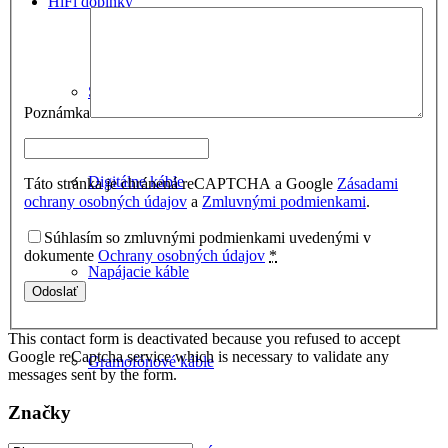
HiFi doplnky
Signálové káble
Poznámka
Digitálne káble
Táto stránka je chránená reCAPTCHA a Google
Zásadami
ochrany osobných údajov
a
Zmluvnými podmienkami
.
Súhlasím so zmluvnými podmienkami uvedenými v
dokumente
Ochrany osobných údajov
*
Napájacie káble
This contact form is deactivated because you refused to accept
Google reCaptcha service which is necessary to validate any
Gramofónové káble
messages sent by the form.
Značky