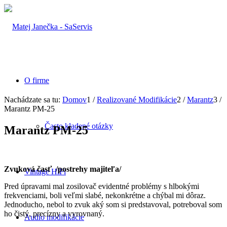
O firme
Nachádzate sa tu:
Domov
1
/
Realizované Modifikácie
2
/
Marantz
3
/
Marantz PM-25
Často kladené otázky
Marantz PM-25
Zvuková časť /postrehy majiteľa/
Vintage HiFi
Pred úpravami mal zosilovač evidentné problémy s hlbokými
frekvenciami, boli veľmi slabé, nekonkrétne a chýbal mi dôraz.
Jednoducho, nebol to zvuk aký som si predstavoval, potreboval som
ho čistý, precízny a vyrovnaný.
Audio modifikácie