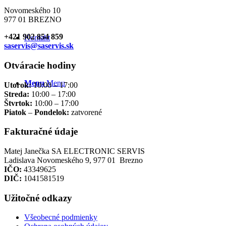
Novomeského 10
977 01 BREZNO
+421 902 854 859
Kontakt
saservis@saservis.sk
Otváracie hodiny
Menu
Menu
Utorok:
10:00 – 17:00
Streda:
10:00 – 17:00
Štvrtok:
10:00 – 17:00
Piatok
–
Pondelok:
zatvorené
Fakturačné údaje
Matej Janečka SA ELECTRONIC SERVIS
Ladislava Novomeského 9, 977 01 Brezno
IČO:
43349625
DIČ:
1041581519
Užitočné odkazy
Všeobecné podmienky